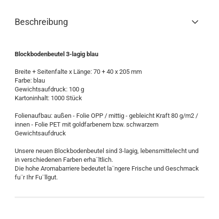
Beschreibung
Blockbodenbeutel 3-lagig blau
Breite + Seitenfalte x Länge: 70 + 40 x 205 mm
Farbe: blau
Gewichtsaufdruck: 100 g
Kartoninhalt: 1000 Stück
Folienaufbau: außen - Folie OPP / mittig - gebleicht Kraft 80 g/m2 /
innen - Folie PET mit goldfarbenem bzw. schwarzem
Gewichtsaufdruck
Unsere neuen Blockbodenbeutel sind 3-lagig, lebensmittelecht und
in verschiedenen Farben erha¨ltlich.
Die hohe Aromabarriere bedeutet la¨ngere Frische und Geschmack
fu¨r Ihr Fu¨llgut.